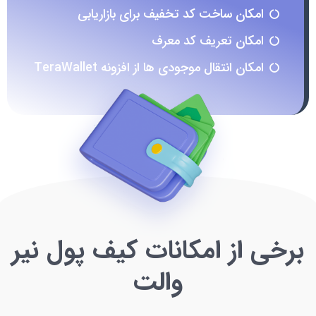
امکان ساخت کد تخفیف برای بازاریابی
امکان تعریف کد معرف
امکان انتقال موجودی ها از افزونه TeraWallet
برخی از امکانات کیف پول نیر
والت